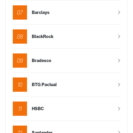
07
Barclays
08
BlackRock
09
Bradesco
10
BTG Pactual
11
HSBC
12
Santander