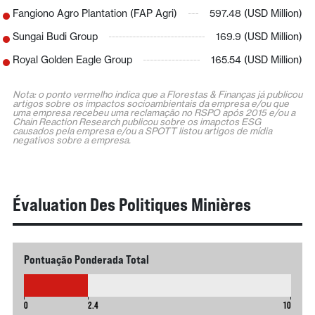
Fangiono Agro Plantation (FAP Agri)
597.48 (USD Million)
Sungai Budi Group
169.9 (USD Million)
Royal Golden Eagle Group
165.54 (USD Million)
Nota: o ponto vermelho indica que a Florestas & Finanças já publicou
artigos sobre os impactos socioambientais da empresa e/ou que
uma empresa recebeu uma reclamação no RSPO após 2015 e/ou a
Chain Reaction Research publicou sobre os imapctos ESG
causados pela empresa e/ou a SPOTT listou artigos de mídia
negativos sobre a empresa.
Évaluation Des Politiques Minières
Pontuação Ponderada Total
2.4
0
2.4
10