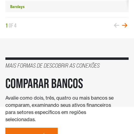
Barclays
4
1
of
4
MAIS FORMAS DE DESCOBRIR AS CONEXÕES
COMPARAR BANCOS
Avalie como dois, três, quatro ou mais bancos se
comparam, examinando seus ativos financeiros
para setores específicos em regiões
selecionadas.