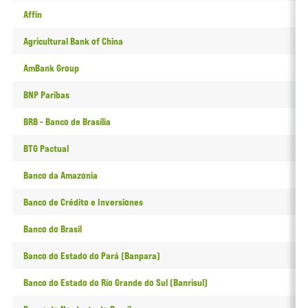
Affin
0
Agricultural Bank of China
0
AmBank Group
1
BNP Paribas
4
BRB - Banco de Brasília
0
BTG Pactual
1
Banco da Amazonia
0
Banco de Crédito e Inversiones
0
Banco do Brasil
1
Banco do Estado do Pará (Banpara)
1
Banco do Estado do Rio Grande do Sul (Banrisul)
0