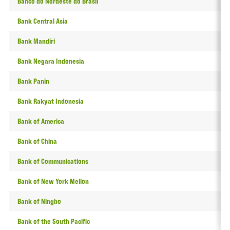
Banco do Nordeste do Brasil
0
Bank Central Asia
2
Bank Mandiri
2
Bank Negara Indonesia
2
Bank Panin
1
Bank Rakyat Indonesia
1
Bank of America
2
Bank of China
0
Bank of Communications
0
Bank of New York Mellon
0
Bank of Ningbo
0
Bank of the South Pacific
0