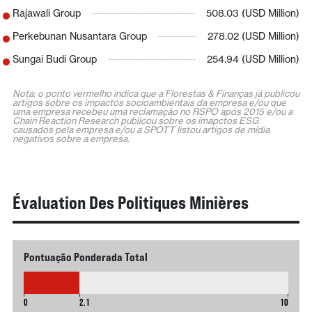
Rajawali Group
508.03 (USD Million)
Perkebunan Nusantara Group
278.02 (USD Million)
Sungai Budi Group
254.94 (USD Million)
Nota: o ponto vermelho indica que a Florestas & Finanças já publicou
artigos sobre os impactos socioambientais da empresa e/ou que
uma empresa recebeu uma reclamação no RSPO após 2015 e/ou a
Chain Reaction Research publicou sobre os imapctos ESG
causados pela empresa e/ou a SPOTT listou artigos de mídia
negativos sobre a empresa.
Évaluation Des Politiques Minières
Pontuação Ponderada Total
2.1
0
2.1
10