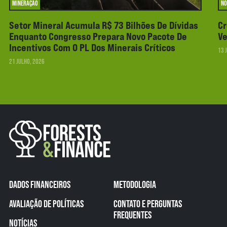
MINERAÇÃO
NO
Setor Mineral Acumula R$ 73 Bilhões De Dívidas
Cr
Enquanto Congresso Prepara Novo Pacote De
Ve
Incentivos Com O PL Dos Minerais Críticos
13 
21 JULHO, 2026
DADOS FINANCEIROS
METODOLOGIA
AVALIAÇÃO DE POLÍTICAS
CONTATO E PERGUNTAS
FREQUENTES
NOTÍCIAS