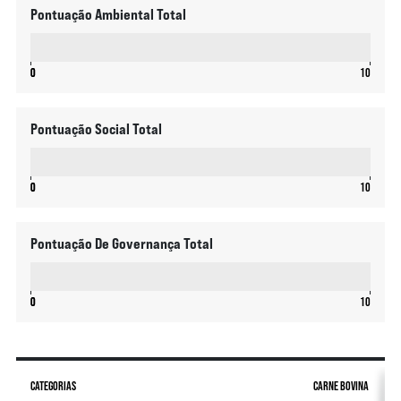
Pontuação Ambiental Total
0
0
0
10
Pontuação Social Total
0
0
0
10
Pontuação De Governança Total
0
0
0
10
CATEGORIAS
CARNE BOVINA