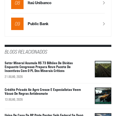
08
Itaú Unibanco
09
Public Bank
BLOGS RELACIONADOS
Setor Mineral Acumula R$ 73 Bilhões De Dívidas
Enquanto Congresso Prepara Novo Pacote De
Incentivos Com O PL Dos Minerais Críticos
21 JULHO, 2026
Crédito Privado Ao Agro Cresce E Especialistas Veem
Vácuo De Regras Antidesmate
13 JULHO, 2026
Usina De Cana Da BP Pode Perder Selo Federal Se Dano