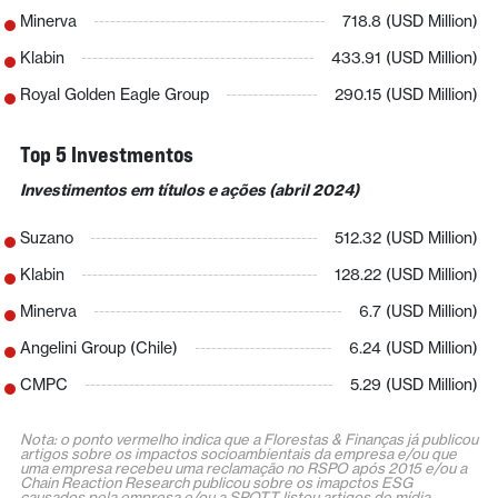
Minerva
718.8 (USD Million)
Klabin
433.91 (USD Million)
Royal Golden Eagle Group
290.15 (USD Million)
Top 5 Investmentos
Investimentos em títulos e ações (abril 2024)
Suzano
512.32 (USD Million)
Klabin
128.22 (USD Million)
Minerva
6.7 (USD Million)
Angelini Group (Chile)
6.24 (USD Million)
CMPC
5.29 (USD Million)
Nota: o ponto vermelho indica que a Florestas & Finanças já publicou
artigos sobre os impactos socioambientais da empresa e/ou que
uma empresa recebeu uma reclamação no RSPO após 2015 e/ou a
Chain Reaction Research publicou sobre os imapctos ESG
causados pela empresa e/ou a SPOTT listou artigos de mídia