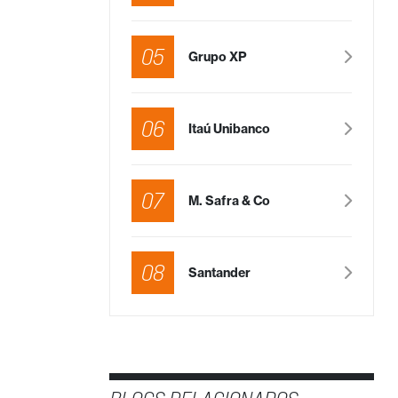
05
Grupo XP
06
Itaú Unibanco
07
M. Safra & Co
08
Santander