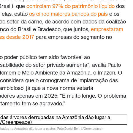
rasil), que
controlam 97% do patrimônio líquido
dos
e elas, estão
os cinco maiores bancos do país
e os
 do setor da carne, de acordo com dados da coalizão
nco do Brasil e Bradesco, que juntos,
emprestaram
res desde 2017
para empresas do segmento no
 poder público tem sido favorável ao
abilidade do setor privado aumenta”, avalia Paulo
o Homem e Meio Ambiente da Amazônia, o Imazon. O
, considera que o cronograma de implantação das
ambicioso, já que a nova norma vetaria
adores apenas em 2025: “É muito longe. O problema
atamento tem se agravado.”
ubadas na Amazônia dão lugar a pastos (Foto:Daniel Beltrá/Greenpeace)