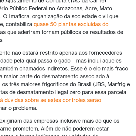
 de Ajustamento de Conduta (TAC da Carne)
tério Público Federal no Amazonas, Acre, Mato
 O Imaflora, organização da sociedade civil que
e, contabiliza
quase 50 plantas excluídas do
das que aderiram tornam públicos os resultados de
s.
ento não estará restrito apenas aos fornecedores
iedade pela qual passa o gado – mas inclui aqueles
 também chamados indiretos. Esse é o elo mais fraco
 a maior parte do desmatamento associado à
os três maiores frigoríficos do Brasil (JBS, Marfrig e
as de desmatamento ilegal zero para essa parcela
á dúvidas sobre se estes controles serão
nar o problema.
xigiriam das empresas inclusive mais do que os
 carne prometem. Além de não poderem estar