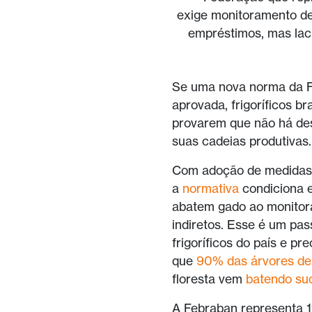
exige monitoramento de
empréstimos, mas lac
Se uma nova norma da Fe
aprovada, frigoríficos b
provarem que não há de
suas cadeias produtivas.
Com adoção de medidas i
a
normativa
condiciona 
abatem gado ao monitor
indiretos. Esse é um pa
frigoríficos do país e p
que
90% das árvores de
floresta vem
batendo su
A Febraban representa 11