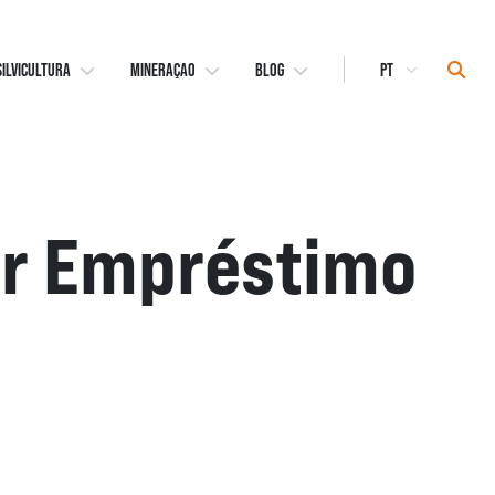
Select
Sear
SILVICULTURA
MINERAÇAO
BLOG
Language
r Empréstimo