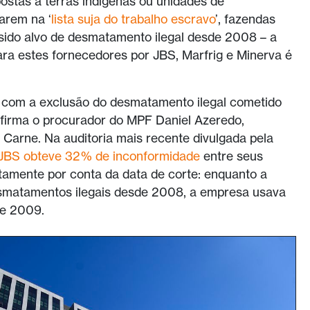
stas a terras indígenas ou unidades de
arem na ‘
lista suja do trabalho escravo
’, fazendas
 sido alvo de desmatamento ilegal desde 2008 – a
ara estes fornecedores por JBS, Marfrig e Minerva é
ar com a exclusão do desmatamento ilegal cometido
firma o procurador do MPF Daniel Azeredo,
 Carne. Na auditoria mais recente divulgada pela
JBS obteve 32% de inconformidade
entre seus
stamente por conta da data de corte: enquanto a
smatamentos ilegais desde 2008, a empresa usava
de 2009.