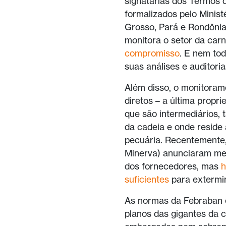
signatárias dos Termos
formalizados pelo Minis
Grosso, Pará e Rondônia.
monitora o setor da carn
compromisso
. E nem to
suas análises e auditoria
Além disso, o monitoram
diretos – a última propr
que são intermediários,
da cadeia e onde reside
pecuária. Recentemente, 
Minerva) anunciaram met
dos fornecedores, mas
h
suficientes
para extermi
As normas da Febraban e
planos das gigantes da