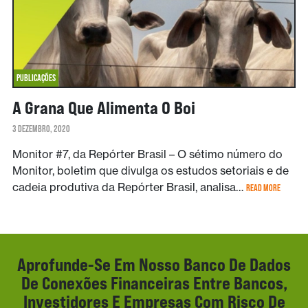
PUBLICAÇÕES
A Grana Que Alimenta O Boi
3 DEZEMBRO, 2020
Monitor #7, da Repórter Brasil – O sétimo número do
Monitor, boletim que divulga os estudos setoriais e de
cadeia produtiva da Repórter Brasil, analisa…
READ MORE
Aprofunde-Se Em Nosso Banco De Dados
De Conexões Financeiras Entre Bancos,
Investidores E Empresas Com Risco De