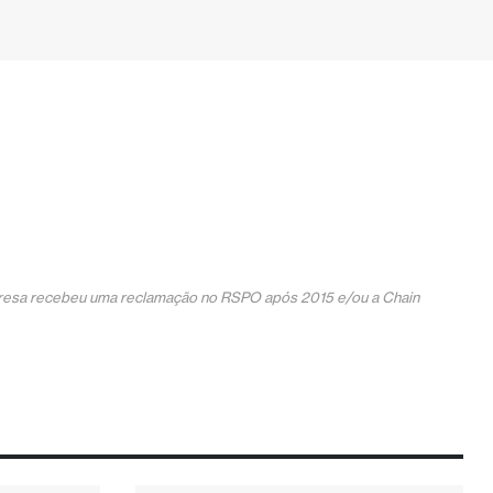
mpresa recebeu uma reclamação no RSPO após 2015 e/ou a Chain