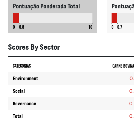
Pontuação Ponderada Total
Pontuaçã
0.8
0
0.8
10
0
0.7
Scores By Sector
CATEGORIAS
CARNE BOVIN
Environment
0
Social
0
Governance
0
Total
0