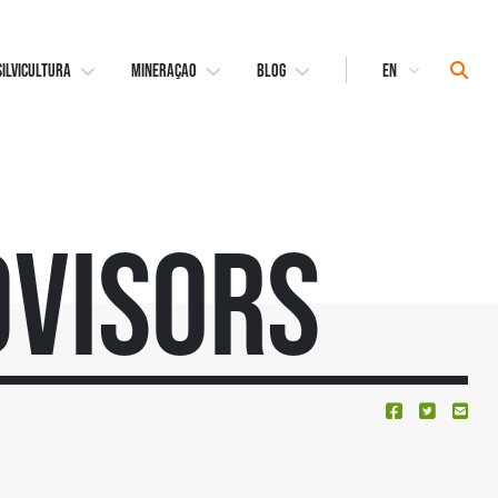
Select
Sear
SILVICULTURA
MINERAÇAO
BLOG
Language
dvisors