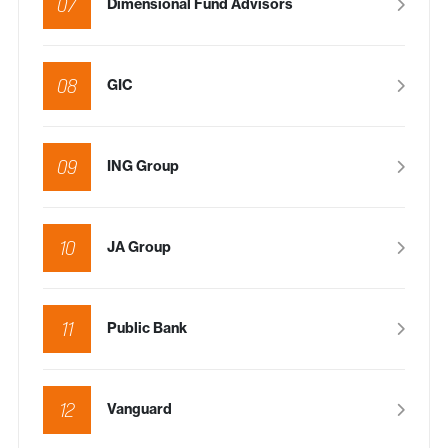
07
Dimensional Fund Advisors
08
GIC
09
ING Group
10
JA Group
11
Public Bank
12
Vanguard