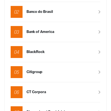
02
Banco do Brasil
03
Bank of America
04
BlackRock
05
Citigroup
06
CT Corpora