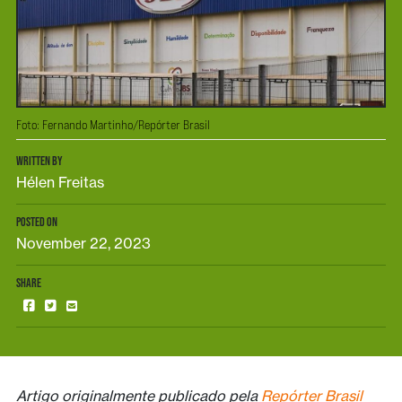
Foto: Fernando Martinho/Repórter Brasil
WRITTEN BY
Hélen Freitas
POSTED ON
November 22, 2023
SHARE
Artigo originalmente publicado pela
Repórter Brasil