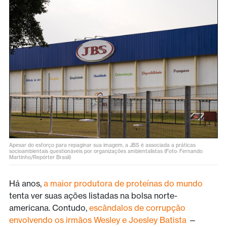
Apesar do esforço para repaginar sua imagem, a JBS é associada a práticas
socioambientais questionáveis por organizações ambientalistas (Foto: Fernando
Martinho/Repórter Brasil)
Há anos,
a maior produtora de proteínas do mundo
tenta ver suas ações listadas na bolsa norte-
americana. Contudo,
escândalos de corrupção
envolvendo os irmãos Wesley e Joesley Batista
—