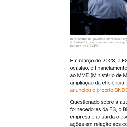
Representes de governos, empresas e or
do Belém 4X, compromisso que prevê quad
Neddermeyer/COP30)
Em março de 2023, a FS
ocasião, o financiament
ao MME (Ministério de Mi
ampliação da eficiência
anunciou o próprio BND
Questionado sobre a au
fornecedores da FS, o B
empresa e aguarda o esc
ações em relação aos co