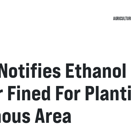
AGRICULTUR
otifies Ethanol
 Fined For Plant
nous Area