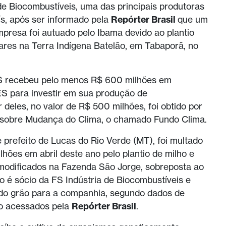
 de Biocombustíveis, uma das principais produtoras
ís, após ser informado pela
Repórter Brasil
que um
mpresa foi autuado pelo Ibama devido ao plantio
tares na Terra Indígena Batelão, em Tabaporã, no
S recebeu pelo menos R$ 600 milhões em
S para investir em sua produção de
 deles, no valor de R$ 500 milhões, foi obtido por
 sobre Mudança do Clima, o chamado Fundo Clima.
é prefeito de Lucas do Rio Verde (MT), foi multado
hões em abril deste ano pelo plantio de milho e
modificados na Fazenda São Jorge, sobreposta ao
iro é sócio da FS Indústria de Biocombustíveis e
do grão para a companhia, segundo dados de
to acessados pela
Repórter Brasil
.