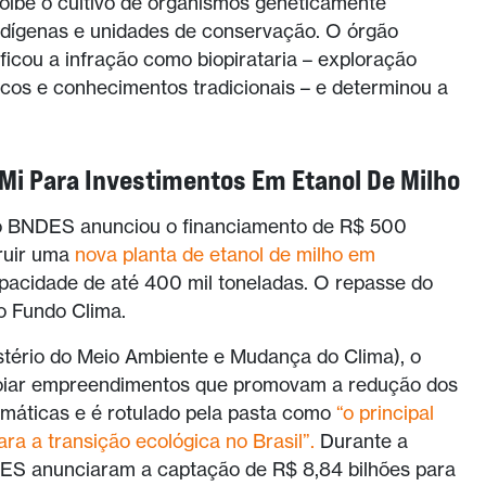
proíbe o cultivo de organismos geneticamente
ndígenas e unidades de conservação. O órgão
icou a infração como biopirataria – exploração
gicos e conhecimentos tradicionais – e determinou a
.
Mi Para Investimentos Em Etanol De Milho
o BNDES anunciou o financiamento de R$ 500
ruir uma
nova planta de etanol de milho em
pacidade de até 400 mil toneladas. O repasse do
 do Fundo Clima.
tério do Meio Ambiente e Mudança do Clima), o
apoiar empreendimentos que promovam a redução dos
imáticas e é rotulado pela pasta como
“o principal
ara a transição ecológica no Brasil”.
Durante a
ES anunciaram a captação de R$ 8,84 bilhões para