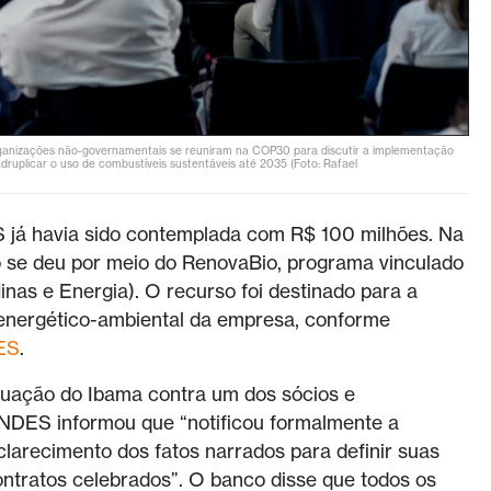
ganizações não-governamentais se reuniram na COP30 para discutir a implementação
ruplicar o uso de combustíveis sustentáveis até 2035 (Foto: Rafael
 já havia sido contemplada com R$ 100 milhões. Na
o se deu por meio do RenovaBio, programa vinculado
nas e Energia). O recurso foi destinado para a
 energético-ambiental da empresa, conforme
ES
.
tuação do Ibama contra um dos sócios e
NDES informou que “notificou formalmente a
larecimento dos fatos narrados para definir suas
ntratos celebrados”. O banco disse que todos os