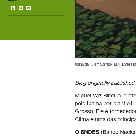
Usina da FS em Sorriso (MT). Empresa
Blog originally published
Miguel Vaz Ribeiro, pref
pelo Ibama por plantio i
Grosso; Ele é fornecedo
Clima e uma das principa
O BNDES
(Banco Nacion