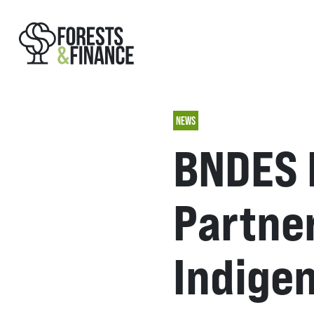
NEWS
BNDES N
Partner
Indige