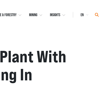
Select
Sear
E & FORESTRY
MINING
INSIGHTS
Language
 Plant With
ing In