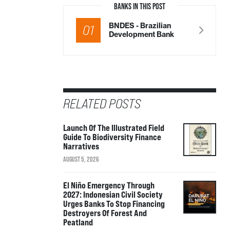
BANKS IN THIS POST
BNDES - Brazilian
01
Development Bank
RELATED POSTS
Launch Of The Illustrated Field
Guide To Biodiversity Finance
Narratives
AUGUST 5, 2026
El Niño Emergency Through
2027: Indonesian Civil Society
Urges Banks To Stop Financing
Destroyers Of Forest And
Peatland