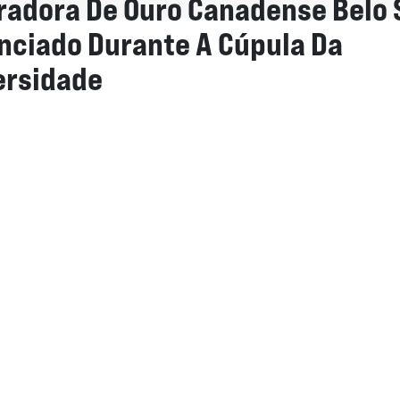
radora De Ouro Canadense Belo 
nciado Durante A Cúpula Da
ersidade