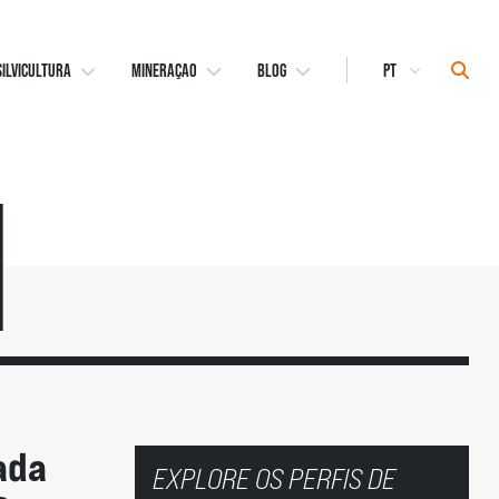
Select
Sear
SILVICULTURA
MINERAÇAO
BLOG
Language
n
ada
EXPLORE OS PERFIS DE