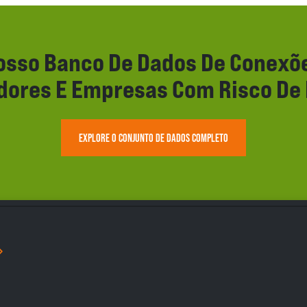
sso Banco De Dados De Conexõe
idores E Empresas Com Risco D
EXPLORE O CONJUNTO DE DADOS COMPLETO