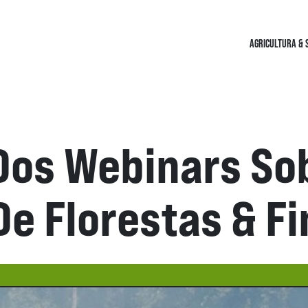
AGRICULTURA & 
 Dos Webinars So
De Florestas & F