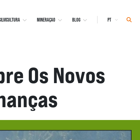
Select
Sear
SILVICULTURA
MINERAÇAO
BLOG
Language
bre Os Novos
inanças