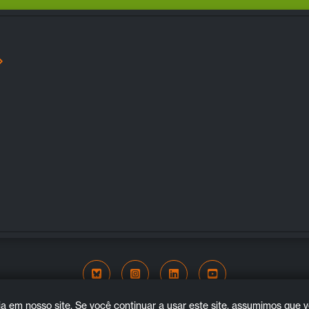
Bluesky
Instagram
LinkedIn
YouTube
COPYRIGHT © 2026. ALL RIGHTS RESERVED.
 em nosso site. Se você continuar a usar este site, assumimos que vo