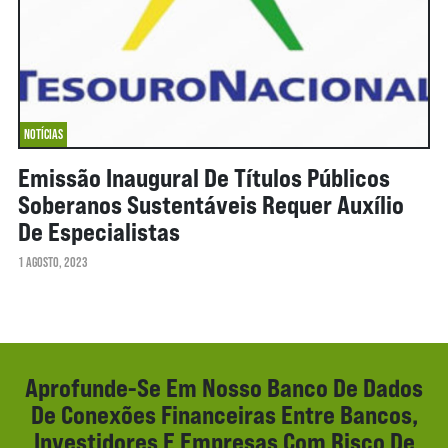
NOTÍCIAS
Emissão Inaugural De Títulos Públicos
Soberanos Sustentáveis Requer Auxílio
De Especialistas
1 AGOSTO, 2023
Aprofunde-Se Em Nosso Banco De Dados
De Conexões Financeiras Entre Bancos,
Investidores E Empresas Com Risco De