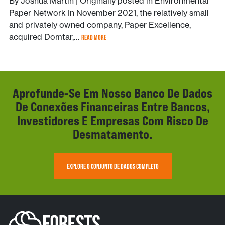
By Joshua Martin | Originally posted in Environmental
Paper Network In November 2021, the relatively small
and privately owned company, Paper Excellence,
acquired Domtar,…
READ MORE
Aprofunde-Se Em Nosso Banco De Dados
De Conexões Financeiras Entre Bancos,
Investidores E Empresas Com Risco De
Desmatamento.
EXPLORE O CONJUNTO DE DADOS COMPLETO