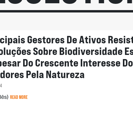
ncipais Gestores De Ativos Resi
oluções Sobre Biodiversidade E
pesar Do Crescente Interesse D
idores Pela Natureza
24
glês)
READ MORE