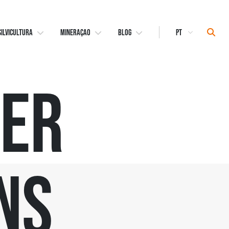
Select
Sear
SILVICULTURA
MINERAÇAO
BLOG
Language
er
ns