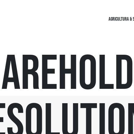
AGRICULTURA & 
harehold
esolutio