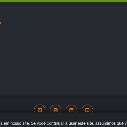
Bluesky
Instagram
LinkedIn
YouTube
COPYRIGHT © 2026. ALL RIGHTS RESERVED.
 em nosso site. Se você continuar a usar este site, assumimos que vo