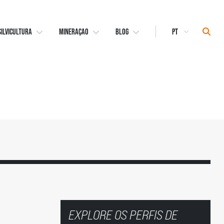
Select
Sear
SILVICULTURA
MINERAÇAO
BLOG
Language
EXPLORE OS PERFIS DE