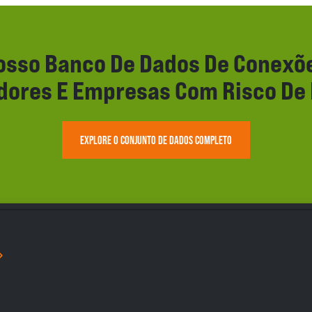
sso Banco De Dados De Conexõe
idores E Empresas Com Risco D
EXPLORE O CONJUNTO DE DADOS COMPLETO