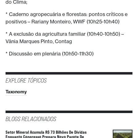
do Clima;
* Caderno agropecuária e florestas: pontos críticos e
positivos – Rariany Monteiro, WWF (10h25-10h40)
* A exclusão da agricultura familiar (10h40-10h50) –
Vânia Marques Pinto, Contag
* Discussão em plenária (10h50-11h30)
EXPLORE TÓPICOS
Taxonomy
BLOGS RELACIONADOS
Setor Mineral Acumula R$ 73 Bilhões De Dívidas
Enquanto Congresso Prepara Novo Pacote De