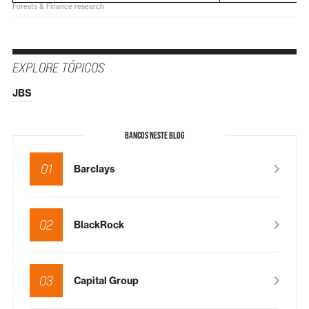
Forests & Finance research
EXPLORE TÓPICOS
JBS
BANCOS NESTE BLOG
01
Barclays
02
BlackRock
03
Capital Group