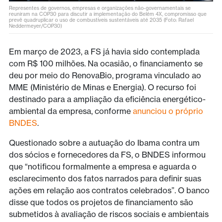
Representes de governos, empresas e organizações não-governamentais se
reuniram na COP30 para discutir a implementação do Belém 4X, compromisso que
prevê quadruplicar o uso de combustíveis sustentáveis até 2035 (Foto: Rafael
Neddermeyer/COP30)
Em março de 2023, a FS já havia sido contemplada
com R$ 100 milhões. Na ocasião, o financiamento se
deu por meio do RenovaBio, programa vinculado ao
MME (Ministério de Minas e Energia). O recurso foi
destinado para a ampliação da eficiência energético-
ambiental da empresa, conforme
anunciou o próprio
BNDES
.
Questionado sobre a autuação do Ibama contra um
dos sócios e fornecedores da FS, o BNDES informou
que “notificou formalmente a empresa e aguarda o
esclarecimento dos fatos narrados para definir suas
ações em relação aos contratos celebrados”. O banco
disse que todos os projetos de financiamento são
submetidos à avaliação de riscos sociais e ambientais