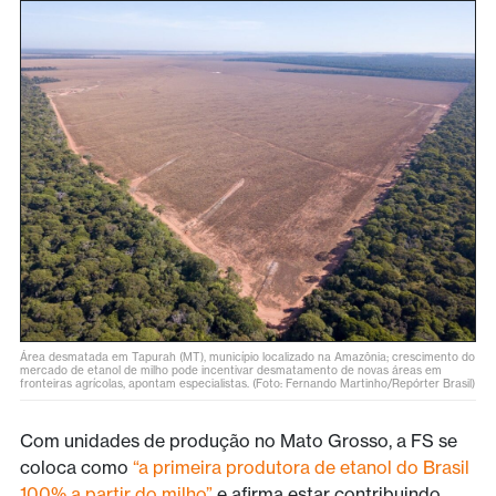
Área desmatada em Tapurah (MT), município localizado na Amazônia; crescimento do
mercado de etanol de milho pode incentivar desmatamento de novas áreas em
fronteiras agrícolas, apontam especialistas. (Foto: Fernando Martinho/Repórter Brasil)
Com unidades de produção no Mato Grosso, a FS se
coloca como
“a primeira produtora de etanol do Brasil
100% a partir do milho”
e afirma estar contribuindo