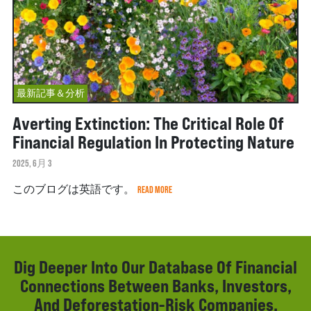
最新記事＆分析
Averting Extinction: The Critical Role Of
Financial Regulation In Protecting Nature
2025, 6月 3
このブログは英語です。
READ MORE
Dig Deeper Into Our Database Of Financial
Connections Between Banks, Investors,
And Deforestation-Risk Companies.