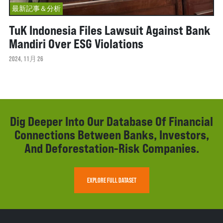
最新記事＆分析
TuK Indonesia Files Lawsuit Against Bank
Mandiri Over ESG Violations
2024, 11月 26
Dig Deeper Into Our Database Of Financial
Connections Between Banks, Investors,
And Deforestation-Risk Companies.
EXPLORE FULL DATASET