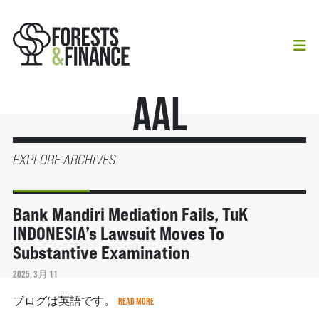
AAL
EXPLORE ARCHIVES
最新記事＆分析
Bank Mandiri Mediation Fails, TuK
INDONESIA’s Lawsuit Moves To
Substantive Examination
2025, 3月 11
ブログは英語です。
READ MORE