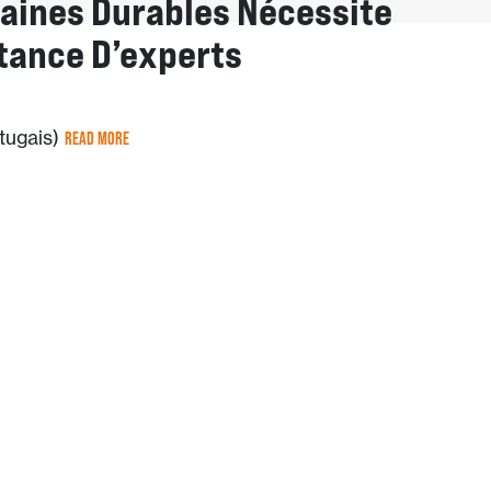
aines Durables Nécessite
stance D’experts
rtugais)
READ MORE