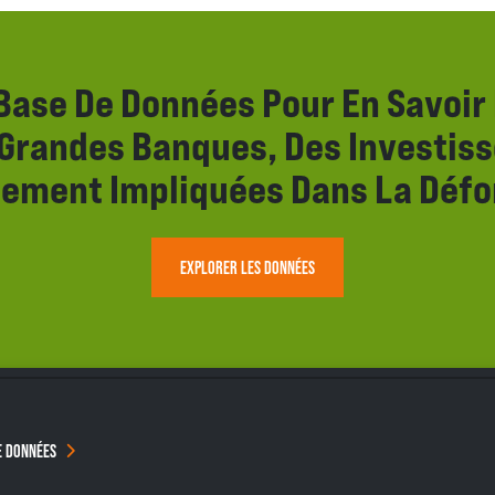
Base De Données Pour En Savoir 
 Grandes Banques, Des Investiss
lement Impliquées Dans La Défo
EXPLORER LES DONNÉES
E DONNÉES