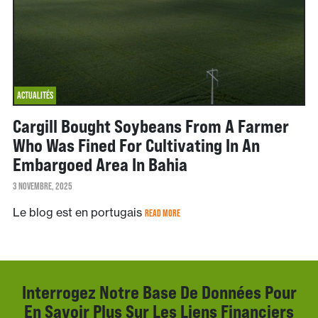
ACTUALITÉS
Cargill Bought Soybeans From A Farmer
Who Was Fined For Cultivating In An
Embargoed Area In Bahia
3 NOVEMBRE, 2025
Le blog est en portugais
READ MORE
Interrogez Notre Base De Données Pour
En Savoir Plus Sur Les Liens Financiers