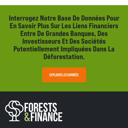
Interrogez Notre Base De Données Pour
En Savoir Plus Sur Les Liens Financiers
Entre De Grandes Banques, Des
Investisseurs Et Des Sociétés
Potentiellement Impliquées Dans La
Déforestation.
EXPLORER LES DONNÉES