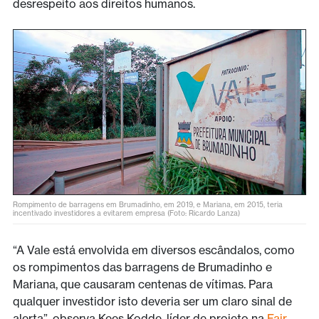
desrespeito aos direitos humanos.
Rompimento de barragens em Brumadinho, em 2019, e Mariana, em 2015, teria
incentivado investidores a evitarem empresa (Foto: Ricardo Lanza)
“A Vale está envolvida em diversos escândalos, como
os rompimentos das barragens de Brumadinho e
Mariana, que causaram centenas de vítimas. Para
qualquer investidor isto deveria ser um claro sinal de
alerta”, observa Kees Kodde, líder de projeto na
Fair