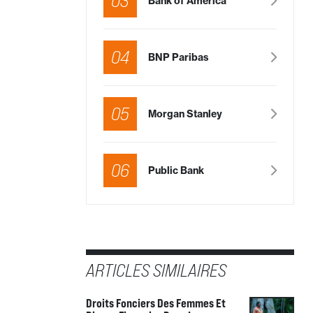
03
Bank of America
04
BNP Paribas
05
Morgan Stanley
06
Public Bank
ARTICLES SIMILAIRES
Droits Fonciers Des Femmes Et