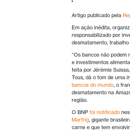
Artigo publicado pela
Rep
Em ação inédita, organi
responsabilizado por inv
desmatamento, trabalho e
“Os bancos não podem m
e investimentos alimenta
feita por Jérémie Suissa
Tous, dá o tom de uma in
bancos do mundo
, o fr
desmatamento na Amazôn
região.
O BNP
foi notificado
nest
Marfrig
, gigante brasile
carne e que tem envolvi