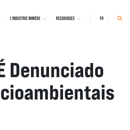
Select
Sear
L’INDUSTRIE MINIÈRE
RESSOURCES
Language
 É Denunciado
ocioambientais