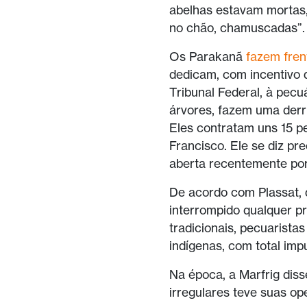
abelhas estavam mortas, 
no chão, chamuscadas”.
Os Parakanã
fazem fren
dedicam, com incentivo 
Tribunal Federal, à pecu
árvores, fazem uma derr
Eles contratam uns 15 p
Francisco. Ele se diz p
aberta recentemente por 
De acordo com Plassat, 
interrompido qualquer p
tradicionais, pecuaristas
indígenas, com total imp
Na época, a Marfrig diss
irregulares teve suas o