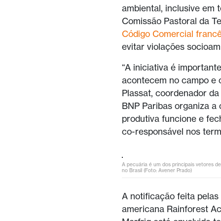
ambiental, inclusive em 
Comissão Pastoral da Te
Código Comercial franc
evitar violações socioam
“A iniciativa é importan
acontecem no campo e os
Plassat, coordenador d
BNP Paribas organiza a 
produtiva funcione e fec
co-responsável nos term
A pecuária é um dos principais vetores d
no Brasil (Foto: Avener Prado)
A notificação feita pela
americana Rainforest Ac