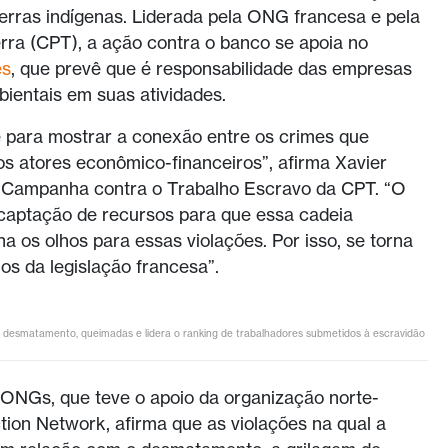
terras indígenas. Liderada pela ONG francesa e pela
rra (CPT), a ação contra o banco se apoia no
ês
, que prevê que é responsabilidade das empresas
bientais em suas atividades.
te para mostrar a conexão entre os crimes que
 atores econômico-financeiros”, afirma Xavier
a Campanha contra o Trabalho Escravo da CPT. “O
captação de recursos para que essa cadeia
ha os olhos para essas violações. Por isso, se torna
os da legislação francesa”.
e desmatamento, queimadas e lidera o ranking de trabalhadores submetidos à escravidão
s ONGs, que teve o apoio da organização norte-
tion Network, afirma que as violações na qual a