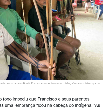
 mais desmatada no Brasil: ‘Encontramos as árvores no chão’, afirma uma liderança do
 fogo impediu que Francisco e seus parentes
s uma lembrança ficou na cabeça do indígena: “As