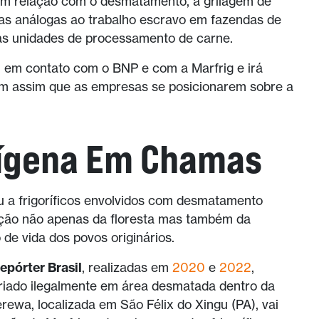
tem relação com o desmatamento, a grilagem de
icas análogas ao trabalho escravo em fazendas de
s unidades de processamento de carne.
 em contato com o BNP e com a Marfrig e irá
em assim que as empresas se posicionarem sobre a
dígena Em Chamas
 a frigoríficos envolvidos com desmatamento
uição não apenas da floresta mas também da
de vida dos povos originários.
epórter Brasil
, realizadas em
2020
e
2022
,
riado ilegalmente em área desmatada dentro da
erewa, localizada em São Félix do Xingu (PA), vai