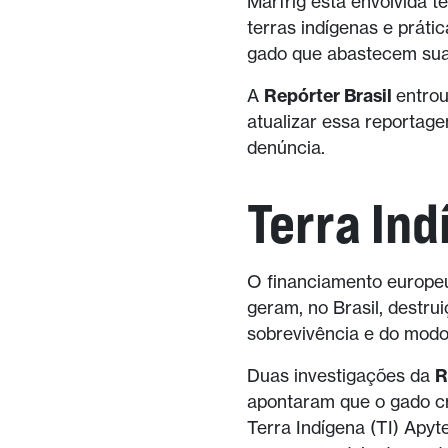
Marfrig está envolvida 
terras indígenas e prát
gado que abastecem sua
A
Repórter Brasil
entrou
atualizar essa reportag
denúncia.
Terra In
O financiamento europeu
geram, no Brasil, destr
sobrevivência e do modo 
Duas investigações da
R
apontaram que o gado c
Terra Indígena (TI) Apyt