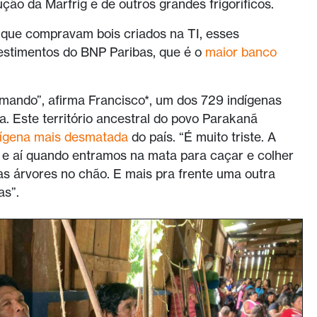
ção da Marfrig e de outros grandes frigoríficos.
que compravam bois criados na TI, esses
vestimentos do BNP Paribas, que é o
maior banco
imando”, afirma Francisco*, um dos 729 indígenas
 Este território ancestral do povo Parakanã
dígena mais desmatada
do país. “É muito triste. A
 e aí quando entramos na mata para caçar e colher
s árvores no chão. E mais pra frente uma outra
as”.