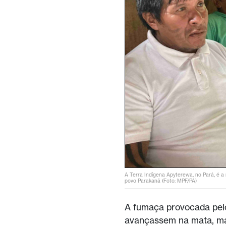
A Terra Indígena Apyterewa, no Pará, é a
povo Parakanã (Foto: MPF/PA)
A fumaça provocada pelo
avançassem na mata, ma