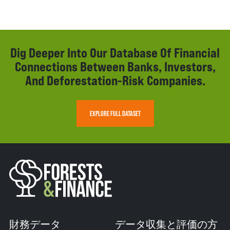
Dig Deeper Into Our Database Of Financial
Connections Between Banks, Investors,
And Deforestation-Risk Companies.
EXPLORE FULL DATASET
財務データ
データ収集と評価の方