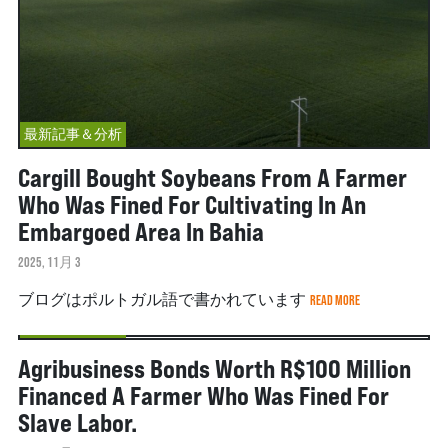
最新記事＆分析
Cargill Bought Soybeans From A Farmer
Who Was Fined For Cultivating In An
Embargoed Area In Bahia
2025, 11月 3
ブログはポルトガル語で書かれています
READ MORE
最新記事＆分析
Agribusiness Bonds Worth R$100 Million
Financed A Farmer Who Was Fined For
Slave Labor.