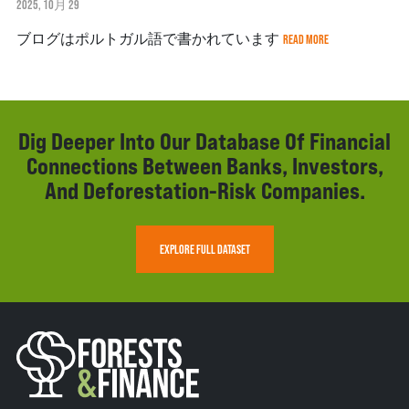
2025, 10月 29
ブログはポルトガル語で書かれています
READ MORE
Dig Deeper Into Our Database Of Financial
Connections Between Banks, Investors,
And Deforestation-Risk Companies.
EXPLORE FULL DATASET