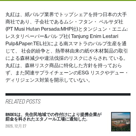
丸紅は、紙パルプ業界でトップシェアを持つ日本の大手
商社であり、子会社であるムシ・フタン・ ペルサダ社
(PT Musi Hutan Persada:MHP社)とタンジュン・エニム:
レスタリペーパー&パル プ社( Tanjung Enim Lestari
Pulp&Paper:TEL社)による南スマトラのパルプ生産を通
じて、 社会的紛争と、熱帯林由来の紙や木材製品の取引
による森林減少や違法伐採のリスクにさらされ ている。
丸紅は、森林リスク商品に特化した方針を持っておら
ず、また関連サプライチェーンのESG リスクやデュー・
ディリジェンス対策を開示していない。
RELATED POSTS
BNDESは、先住民地域での作付けにより提携企業が
罰金を科されたエタノール工場に通知した.
2025, 12月 27