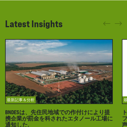
Latest Insights
最新記事＆分析
BNDESは、先住民地域での作付けにより提
携企業が罰金を科されたエタノール工場に
フ
通知した.