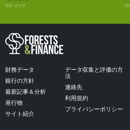
2025, 12月 27
202
財務データ
データ収集と評価の方
法
銀行の方針
連絡先
最新記事＆分析
利用規約
発行物
プライバシーポリシー
サイト紹介