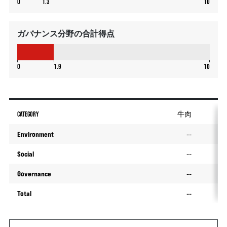
0
1.3
10
ガバナンス分野の合計得点
1.9
0
1.9
10
CATEGORY
牛肉
Environment
--
Social
--
Governance
--
Total
--