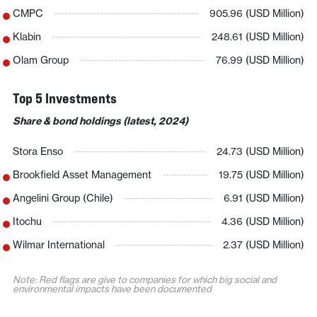
CMPC
905.96 (USD Million)
Klabin
248.61 (USD Million)
Olam Group
76.99 (USD Million)
Top 5 Investments
Share & bond holdings (latest, 2024)
Stora Enso
24.73 (USD Million)
Brookfield Asset Management
19.75 (USD Million)
Angelini Group (Chile)
6.91 (USD Million)
Itochu
4.36 (USD Million)
Wilmar International
2.37 (USD Million)
Note: Red flags are give to companies for which big social and
environmental impacts have been documented