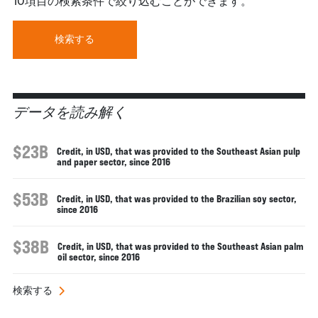
10項目の検索条件で絞り込むことができます。
検索する
データを読み解く
$23B
Credit, in USD, that was provided to the Southeast Asian pulp
and paper sector, since 2016
$53B
Credit, in USD, that was provided to the Brazilian soy sector,
since 2016
$38B
Credit, in USD, that was provided to the Southeast Asian palm
oil sector, since 2016
検索する