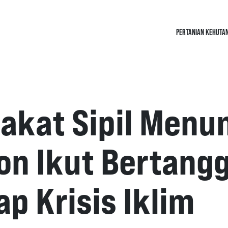
PERTANIAN KEHUTA
akat Sipil Menu
n Ikut Bertang
p Krisis Iklim