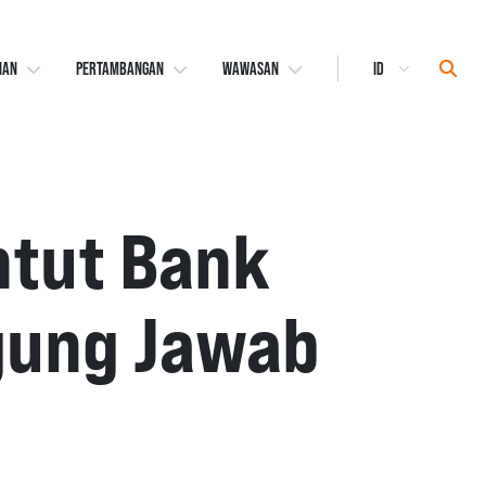
Select
Sear
NAN
PERTAMBANGAN
WAWASAN
Language
ntut Bank
gung Jawab