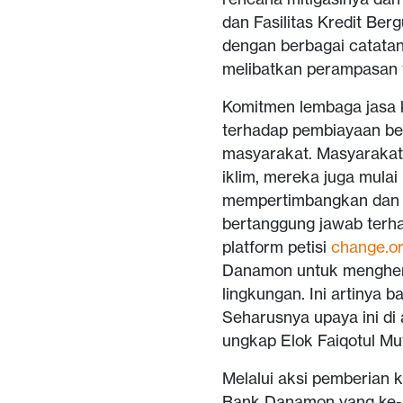
dan Fasilitas Kredit Ber
dengan berbagai catata
melibatkan perampasan ta
Komitmen lembaga jasa k
terhadap pembiayaan ber
masyarakat. Masyarakat
iklim, mereka juga mulai
mempertimbangkan dan 
bertanggung jawab terh
platform petisi
change.o
Danamon untuk menghen
lingkungan. Ini artinya 
Seharusnya upaya ini di
ungkap Elok Faiqotul M
Melalui aksi pemberian 
Bank Danamon yang ke-6