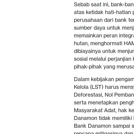
Sebab saat ini, bank-ba
atas ketidak hati-hati
perusahaan dari bank t
sumber daya untuk menj
memainkan peran integr
hutan, menghormati HAM
dibiayainya untuk menju
sosial melalui perjanji
pihak-pihak yang merusa
Dalam kebijakan pengama
Kelola (LST) harus mens
Deforestasi, Nol Pemban
serta menetapkan pengh
Masyarakat Adat, hak ke
Danamon tidak memiliki 
Bank Danamon sampai sa
rencana mitigasinya dan