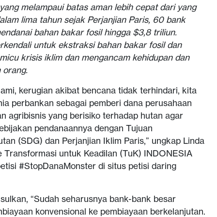
 yang melampaui batas aman lebih cepat dari yang
dalam lima tahun sejak Perjanjian Paris, 60 bank
endanai bahan bakar fosil hingga $3,8 triliun.
kendali untuk ekstraksi bahan bakar fosil dan
memicu krisis iklim dan mengancam kehidupan dan
 orang.
alami, kerugian akibat bencana tidak terhindari, kita
unia perbankan sebagai pemberi dana perusahaan
n agribisnis yang berisiko terhadap hutan agar
ebijakan pendanaannya dengan Tujuan
an (SDG) dan Perjanjian Iklim Paris,” ungkap Linda
e Transformasi untuk Keadilan (TuK) INDONESIA
tisi #StopDanaMonster di situs petisi daring
usulkan, “Sudah seharusnya bank-bank besar
mbiayaan konvensional ke pembiayaan berkelanjutan.