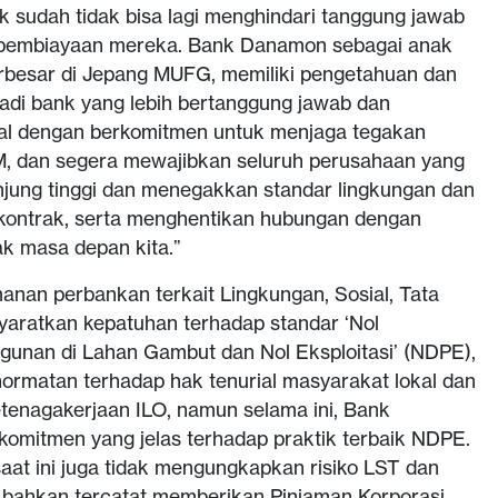
nk sudah tidak bisa lagi menghindari tanggung jawab
an pembiayaan mereka. Bank Danamon sebagai anak
erbesar di Jepang MUFG, memiliki pengetahuan dan
adi bank yang lebih bertanggung jawab dan
al dengan berkomitmen untuk menjaga tegakan
, dan segera mewajibkan seluruh perusahaan yang
njung tinggi dan menegakkan standar lingkungan dan
an kontrak, serta menghentikan hubungan dengan
k masa depan kita.”
nan perbankan terkait Lingkungan, Sosial, Tata
yaratkan kepatuhan terhadap standar ‘Nol
gunan di Lahan Gambut dan Nol Eksploitasi’ (NDPE),
ormatan terhadap hak tenurial masyarakat lokal dan
tenagakerjaan ILO, namun selama ini, Bank
komitmen yang jelas terhadap praktik terbaik NDPE.
at ini juga tidak mengungkapkan risiko LST dan
 bahkan tercatat memberikan Pinjaman Korporasi