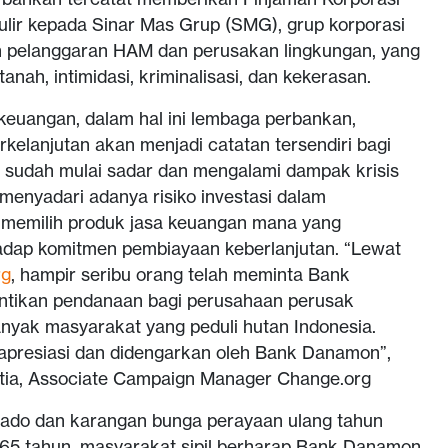
gulir kepada Sinar Mas Grup (SMG), grup korporasi
n pelanggaran HAM dan perusakan lingkungan, yang
nah, intimidasi, kriminalisasi, dan kekerasan.
euangan, dalam hal ini lembaga perbankan,
kelanjutan akan menjadi catatan tersendiri bagi
 sudah mulai sadar dan mengalami dampak krisis
 menyadari adanya risiko investasi dalam
memilih produk jasa keuangan mana yang
adap komitmen pembiayaan keberlanjutan. “Lewat
rg
, hampir seribu orang telah meminta Bank
tikan pendanaan bagi perusahaan perusak
banyak masyarakat yang peduli hutan Indonesia.
 apresiasi dan didengarkan oleh Bank Danamon”,
utia, Associate Campaign Manager Change.org
kado dan karangan bunga perayaan ulang tahun
5 tahun, masyarakat sipil berharap Bank Danamon