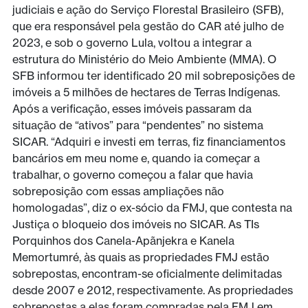
judiciais e ação do Serviço Florestal Brasileiro (SFB),
que era responsável pela gestão do CAR até julho de
2023, e sob o governo Lula, voltou a integrar a
estrutura do Ministério do Meio Ambiente (MMA). O
SFB informou ter identificado 20 mil sobreposições de
imóveis a 5 milhões de hectares de Terras Indígenas.
Após a verificação, esses imóveis passaram da
situação de “ativos” para “pendentes” no sistema
SICAR. “Adquiri e investi em terras, fiz financiamentos
bancários em meu nome e, quando ia começar a
trabalhar, o governo começou a falar que havia
sobreposição com essas ampliações não
homologadas”, diz o ex-sócio da FMJ, que contesta na
Justiça o bloqueio dos imóveis no SICAR. As TIs
Porquinhos dos Canela-Apãnjekra e Kanela
Memortumré, às quais as propriedades FMJ estão
sobrepostas, encontram-se oficialmente delimitadas
desde 2007 e 2012, respectivamente. As propriedades
sobrepostas a elas foram compradas pela FMJ em