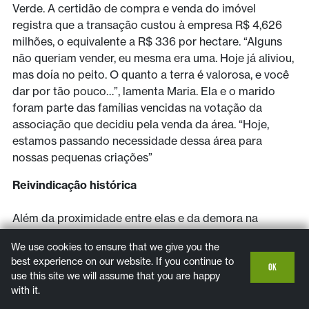
Verde. A certidão de compra e venda do imóvel
registra que a transação custou à empresa R$ 4,626
milhões, o equivalente a R$ 336 por hectare. “Alguns
não queriam vender, eu mesma era uma. Hoje já aliviou,
mas doía no peito. O quanto a terra é valorosa, e você
dar por tão pouco…”, lamenta Maria. Ela e o marido
foram parte das famílias vencidas na votação da
associação que decidiu pela venda da área. “Hoje,
estamos passando necessidade dessa área para
nossas pequenas criações”
Reivindicação histórica
Além da proximidade entre elas e da demora na
conclusão de suas demarcações, as TIs Kanela
We use cookies to ensure that we give you the
Memortumré, Porquinhos e Bacurizinho possuem em
best experience on our website. If you continue to
comum um mesmo contexto histórico, marcado por
OK
use this site we will assume that you are happy
expulsões violentas e pela redução de seus territórios
with it.
a reservas no período da ditadura. Por essa razão, nos